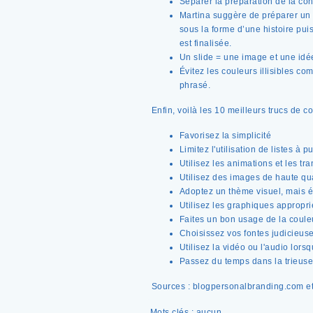
Séparer la préparation de la con
Martina suggère de préparer un 
sous la forme d’une histoire pui
est finalisée.
Un slide = une image et une idé
Évitez les couleurs illisibles co
phrasé.
Enfin, voilà les 10 meilleurs trucs de 
Favorisez la simplicité
Limitez l'utilisation de listes à p
Utilisez les animations et les tr
Utilisez des images de haute qua
Adoptez un thème visuel, mais é
Utilisez les graphiques appropri
Faites un bon usage de la coule
Choisissez vos fontes judicieus
Utilisez la vidéo ou l'audio lors
Passez du temps dans la trieuse
Sources : blogpersonalbranding.com et
Mots clés : aucun