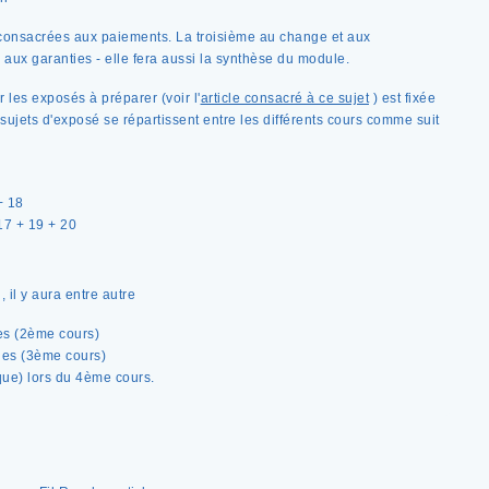
consacrées aux paiements. La troisième au change et aux
aux garanties - elle fera aussi la synthèse du module.
 les exposés à préparer (voir l'
article consacré à ce sujet
) est fixée
sujets d'exposé se répartissent entre les différents cours comme suit
+ 18
 17 + 19 + 20
 il y aura entre autre
res (2ème cours)
ges (3ème cours)
ique) lors du 4ème cours.