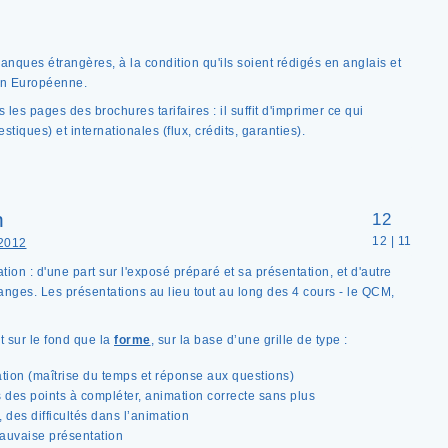
 banques étrangères, à la condition qu'ils soient rédigés en anglais et
on Européenne.
 les pages des brochures tarifaires : il suffit d'imprimer ce qui
iques) et internationales (flux, crédits, garanties).
n
12
12 | 11
2012
ation : d'une part sur l'exposé préparé et sa présentation, et d'autre
nges. Les présentations au lieu tout au long des 4 cours - le QCM,
t sur le fond que la
forme
, sur la base d’une grille de type :
mation (maîtrise du temps et réponse aux questions)
is des points à compléter, animation correcte sans plus
, des difficultés dans l’animation
 mauvaise présentation