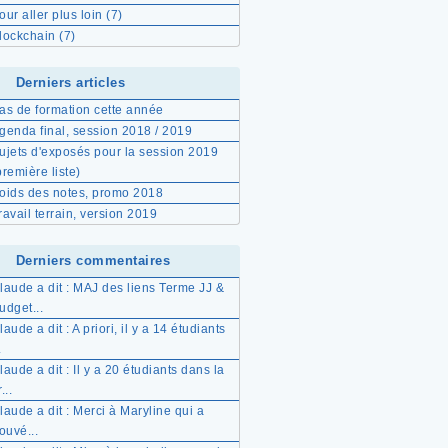
our aller plus loin
(7)
lockchain
(7)
Derniers articles
as de formation cette année
genda final, session 2018 / 2019
ujets d'exposés pour la session 2019
première liste)
oids des notes, promo 2018
ravail terrain, version 2019
Derniers commentaires
laude a dit : MAJ des liens Terme JJ &
udget...
laude a dit : A priori, il y a 14 étudiants
.
laude a dit : Il y a 20 étudiants dans la
...
laude a dit : Merci à Maryline qui a
rouvé...