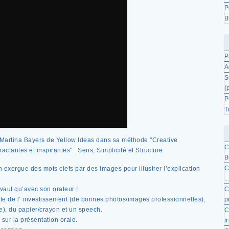
P
B
P
A
S
(
P
T
 Martina Bayers de Yellow Ideas dans sa méthode "Creative
C
ctantes et inspirantes" : Sens, Simplicité et Structure
B
C
en exergue des mots clefs par des images pour illustrer l’explication
..
aut qu’avec son orateur !
C
e de l’ investissement (de bonnes photos/images professionnelles),
pr
de), du papier/crayon et un speech.
C
sur la présentation orale.
t