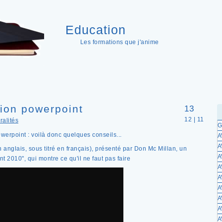
Education
Les formations que j'anime
tion powerpoint
13
12 | 11
alités
G
werpoint : voilà donc quelques conseils...
A
A
n anglais, sous titré en français), présenté par Don Mc Millan, un
A
nt 2010", qui montre ce qu'il ne faut pas faire
A
A
A
A
A
A