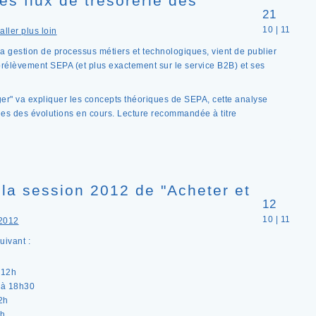
s flux de trésorerie des
21
10 | 11
aller plus loin
 gestion de processus métiers et technologiques, vient de publier
rélèvement SEPA (et plus exactement sur le service B2B) et ses
nger" va expliquer les concepts théoriques de SEPA, cette analyse
ues des évolutions en cours. Lecture recommandée à titre
la session 2012 de "Acheter et
12
10 | 11
2012
uivant :
 12h
 à 18h30
2h
2h