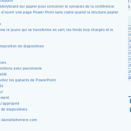
ception.
C
storyboard sur papier pour concevoir le synopsis de la conférence
fi
s d’ouvrir une page Power Point sans cadre quand la structure papier
e
2
mme le jaune qui se transforme en vert, les fonds trop chargés et le
2
2
composition de diapositives
2
2
2
uces
2
ansitions avec parcimonie
2
lité
2
vitez les gabarits de PowerPoint
és
ur
ement
qu’approprié
 de diapositives
 daniellafreniere.com