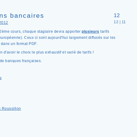
ons bancaires
12
12 | 11
2012
 du 2ème cours, chaque stagiaire devra apporter
plusieurs
tarifs
européenne). Ceux ci sont aujourd'hui largement diffusés sur les
 dans un format PDF.
 d'avoir le choix le plus exhaustif et varié de tarifs !
 de banques françaises.
s
 Roussillon