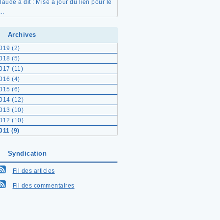
laude a dit : Mise à jour du lien pour le
...
Archives
019 (2)
018 (5)
017 (11)
016 (4)
015 (6)
014 (12)
013 (10)
012 (10)
011 (9)
Syndication
Fil des articles
Fil des commentaires