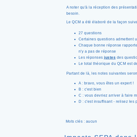
A noter qu'à la réception des présentati
besoin.
Le QCM a été élaboré de la façon suiva
27 questions
Certaines questions admettent u
Chaque bonne réponse rapporte 2
n'y a pas de réponse
Les réponses
justes
des questio
Le total théorique du QCM est d
Partant de là, les notes suivantes seron
A : bravo, vous êtes un expert !
B : c'est bien
C : vous devriez arriver à faire m
D : c'est insuffisant - relisez l
Mots clés : aucun