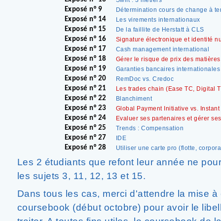
Swift : 3 métiers
Exposé n° 9
Détermination cours de change à t
Exposé n° 14
Les virements internationaux
Exposé n° 15
De la faillite de Herstatt à CLS
Exposé n° 16
Signature électronique et identité 
Exposé n° 17
Cash management international
Exposé n° 18
Gérer le risque de prix des matière
Exposé n° 19
Garanties bancaires internationales
Exposé n° 20
RemDoc vs. Credoc
Exposé n° 21
Les trades chain (Ease TC, Digital
Exposé n° 22
Blanchiment
Exposé n° 23
Global Payment Initiative vs. Instan
Exposé n° 24
Evaluer ses partenaires et gérer se
Exposé n° 25
Trends : Compensation
Exposé n° 27
IDE
Exposé n° 28
Utiliser une carte pro (flotte, corpor
Les 2 étudiants que refont leur année ne pour
les sujets 3, 11, 12, 13 et 15.
Dans tous les cas, merci d'attendre la mise à 
coursebook (début octobre) pour avoir le libel