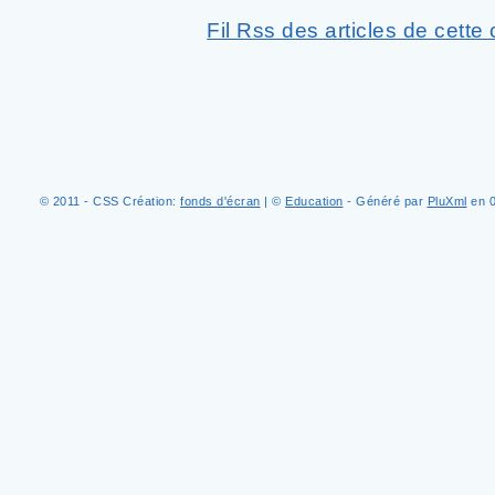
Fil Rss des articles de cette
© 2011 - CSS Création:
fonds d'écran
| ©
Education
- Généré par
PluXml
en 0